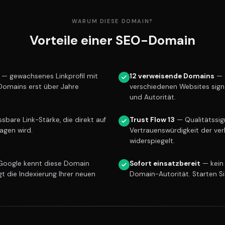
WARUM DIESE DOMAIN?
Vorteile einer SEO-Domain
— gewachsenes Linkprofil mit
12 verweisende Domains
— 
 Domains erst über Jahre
verschiedenen Websites sign
und Autorität.
bare Link-Stärke, die direkt auf
Trust Flow 13
— Qualitätssign
ragen wird.
Vertrauenswürdigkeit der ver
widerspiegelt.
oogle kennt diese Domain
Sofort einsatzbereit
— kein
gt die Indexierung Ihrer neuen
Domain-Autorität. Starten S