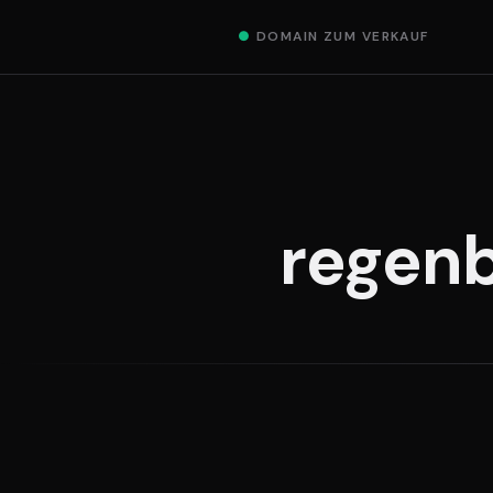
●
DOMAIN ZUM VERKAUF
regenb