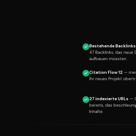
Bestehende Backlinks
47 Backlinks, das neue
aufbauen müssten.
Citation Flow 12
— mess
Ihr neues Projekt übert
27 indexierte URLs
— G
bereits, das beschleuni
Inhalte.