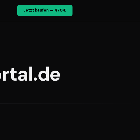
Jetzt kaufen — 470 €
rtal.de