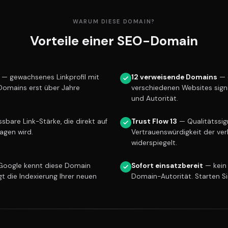
WARUM DIESE DOMAIN?
Vorteile einer SEO-Domain
— gewachsenes Linkprofil mit
12 verweisende Domains
— 
 Domains erst über Jahre
verschiedenen Websites sign
und Autorität.
bare Link-Stärke, die direkt auf
Trust Flow 13
— Qualitätssign
ragen wird.
Vertrauenswürdigkeit der ver
widerspiegelt.
oogle kennt diese Domain
Sofort einsatzbereit
— kein
gt die Indexierung Ihrer neuen
Domain-Autorität. Starten S