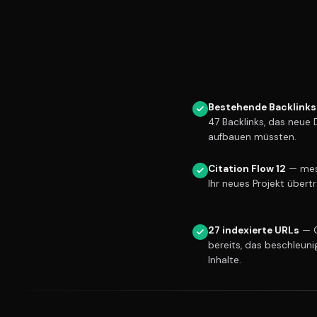
Bestehende Backlinks
47 Backlinks, das neue
aufbauen müssten.
Citation Flow 12
— mess
Ihr neues Projekt übert
27 indexierte URLs
— G
bereits, das beschleuni
Inhalte.