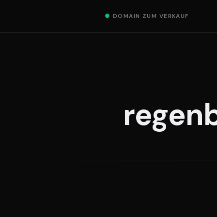
●
DOMAIN ZUM VERKAUF
regenb